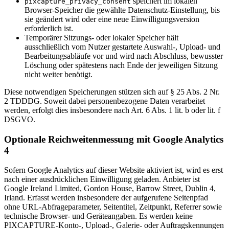
speichert im lokalen
pixcapture_privacy_consent
Browser-Speicher die gewählte Datenschutz-Einstellung, bis
sie geändert wird oder eine neue Einwilligungsversion
erforderlich ist.
Temporärer Sitzungs- oder lokaler Speicher hält
ausschließlich vom Nutzer gestartete Auswahl-, Upload- und
Bearbeitungsabläufe vor und wird nach Abschluss, bewusster
Löschung oder spätestens nach Ende der jeweiligen Sitzung
nicht weiter benötigt.
Diese notwendigen Speicherungen stützen sich auf § 25 Abs. 2 Nr.
2 TDDDG. Soweit dabei personenbezogene Daten verarbeitet
werden, erfolgt dies insbesondere nach Art. 6 Abs. 1 lit. b oder lit. f
DSGVO.
Optionale Reichweitenmessung mit Google Analytics
4
Sofern Google Analytics auf dieser Website aktiviert ist, wird es erst
nach einer ausdrücklichen Einwilligung geladen. Anbieter ist
Google Ireland Limited, Gordon House, Barrow Street, Dublin 4,
Irland. Erfasst werden insbesondere der aufgerufene Seitenpfad
ohne URL-Abfrageparameter, Seitentitel, Zeitpunkt, Referrer sowie
technische Browser- und Geräteangaben. Es werden keine
PIXCAPTURE-Konto-, Upload-, Galerie- oder Auftragskennungen