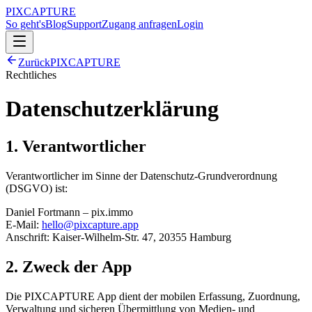
PIXCAPTURE
So geht's
Blog
Support
Zugang anfragen
Login
Zurück
PIXCAPTURE
Rechtliches
Datenschutzerklärung
1. Verantwortlicher
Verantwortlicher im Sinne der Datenschutz-Grundverordnung
(DSGVO) ist:
Daniel Fortmann – pix.immo
E-Mail:
hello@pixcapture.app
Anschrift: Kaiser-Wilhelm-Str. 47, 20355 Hamburg
2. Zweck der App
Die PIXCAPTURE App dient der mobilen Erfassung, Zuordnung,
Verwaltung und sicheren Übermittlung von Medien- und